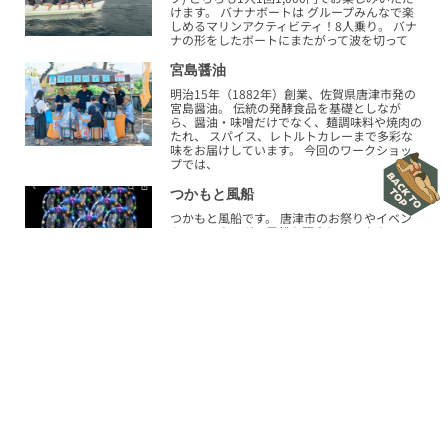
けます。 バナナボートは グループみんなで楽
しめるマリンアクティビティ！8人乗り。 バナ
ナの形をしたボートにまたがって波を切って
宮島醤油
明治15年（1882年）創業、佐賀県唐津市発の
宮島醤油。 伝統の発酵食品を基礎としなが
ら、醤油・味噌だけでなく、麺調味料や焼肉の
たれ、 スパイス、レトルトカレーまで多彩な
味をお届けしています。 今回のワークショッ
プでは、
つかもと風船
つかもと風船です。 唐津市のお祭りやイベン
トでヘリウムガス風船を販売しています。 一
番人気の風船は夜にきれいに光るLEDバルーン
です。 今回はそのバルーンに皆様が好きなイ
ラストやデザインを描いて世界に一つだけのオ
リジナル
グリーンコード＆めぐるラボいとしま
ワークショップの内容は山と海のゴミで楽器を
つくってセッションしよう！ 間伐材、海洋ご
みを楽器にアップサイクルワークショップ ぬ
いぐるみやブイをアップサイクルしたスピーカ
ーも販売します！ グリー
KMAP